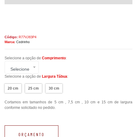
Código:
R77VJ83P4
Marca:
Cedrinho
Selecione a opção de
Comprimento
:
Selecione
Selecione a opção de
Largura Tábua
:
20 cm
25 cm
30 cm
Cortamos em tamanhos de 5 cm , 7,5 cm , 10 cm e 15 cm de largura
conforme solicitado no pedido.
ORÇAMENTO