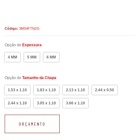
Código:
3MS4FTNZG
Opção de
Espessura
:
4 MM
5 MM
6 MM
Opção de
Tamanho da Chapa
:
1.53 x 1.10
1.83 x 1.10
2.13 x 1.10
2.44 x 0.50
2.44 x 1.10
3.05 x 1.10
3.66 x 1.10
ORÇAMENTO