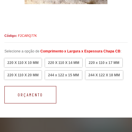
Código:
F2CARQ77K
Selecione a opção de
Comprimento x Largura x Espessura Chapa CB
:
220 X 110 X 10 MM
220 X 110 X 14 MM
220 x 110 x 17 MM
220 X 110 X 20 MM
244 x 122 x 15 MM
244 X 122 X 18 MM
ORÇAMENTO