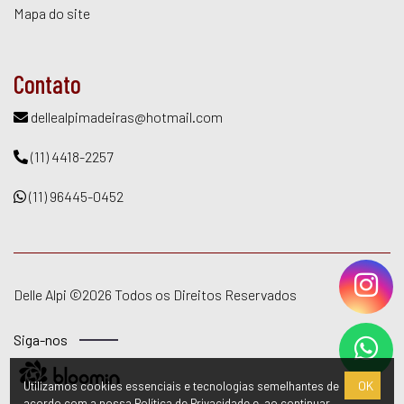
Mapa do site
Contato
dellealpimadeiras@hotmail.com
(11) 4418-2257
(11) 96445-0452
Delle Alpi ©
2026 Todos os Direitos Reservados
Siga-nos
OK
Utilizamos cookies essenciais e tecnologias semelhantes de
acordo com a nossa
Política de Privacidade
e, ao continuar